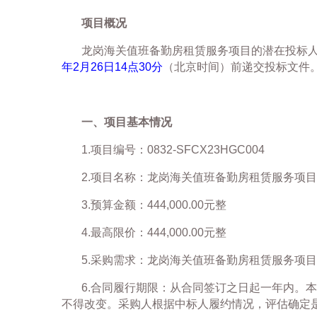
项目概况
龙岗海关值班备勤房租赁服务项目
的潜在投标
年
2
月
26
日
14
点
30
分
（北京时间）前递交投标文件
一、项目基本情况
1.
项目编号：
0832-SFCX23HGC004
2.
项目名称：
龙岗海关值班备勤房租赁服务项
3.
预算金额：
444,000.00
元整
4.
最高限价：
444,000.00
元整
5.
采购需求：
龙岗海关值班备勤房租赁服务项目
6.
合同履行期限：
从合同签订之日起一年内。本
不得改变。采购人根据中标人履约情况，评估确定