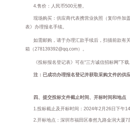
4.
售价：人民币
500
元整。
现场购买：供应商代表携营业执照（复印件加
表》办理报名手续。
如需邮购，请于办理汇款手续后，扫描前款有
箱（
278139392@qq.com
）。
《投标报名登记表》可在
“
三方诚信招标网
”
下载
注：已成功办理报名登记并获取采购文件的供
四、提交投标文件
截止时间、开标时间和地点
1.
投标截止及开标时间：
2024
年
2
月
26
日下午
1
2.
开标地点：深圳市福田区泰然九路金润大厦
7